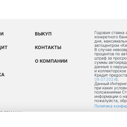
Годовая ставка 
ИИ
ВЫКУП
конкретного бан
дня, максимальн
автоцентром «Ки
ДИТ
КОНТАКТЫ
В случае невоз
процентов по ав
штраф за просро
О КОМПАНИИ
суммы автокред
данные о наруши
и коллекторское
КА
Кредит предоста
09.07.2024
).
Данный Интернет
при каких услов
положениями Ст
информации о на
пожалуйста, об
Политика конфи
П: 772301001
ОКРУГ ТЕКСТИЛЬЩИКИ, УЛ 8-Я ТЕКСТИЛЬЩИКОВ, Д. 13, К. 2, ПОМЕЩ. 1