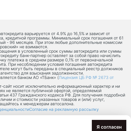
автокредита варьируется от 4.9% до 16,5% и зависит от
ка, кредитной программы. Минимальный срок погашения от 61
ый - 96 месяцев. При этом любые дополнительные комиссии
ровский» не взимаются.
вращения в условленный срок суммы автокредита или суммы
токредиту банк-партнер оставляет за собой право начислить
чку платежа в среднем размере 0,1% от первоначальной
ита. При несоблюдении условий погашения автокредита
теле могут быть переданы в специальный реестр должников
 агентство для взыскания задолженности.
вляется банком АО «ТБанк» (
Лицензия ЦБ РФ № 2673 от
-сaйт носит исключительно информационный характер и ни
иях не является публичной офертой, определяемой
атьи 437 Гражданского кодекса РФ. Для получения подробной
личии и стоимости указанных товаров и (или) услуг,
ращайтесь к менеджерам автосалона.
денциальности
Согласие на рекламную рассылку
7/8П
Я согласен