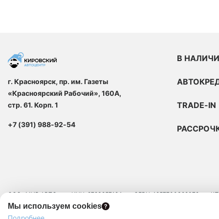
В НАЛИЧ
АВТОКРЕ
г. Красноярск, пр. им. Газеты
«Красноярский Рабочий», 160А,
TRADE-IN
стр. 61. Корп. 1
+7 (391) 988-92-54
РАССРОЧ
ООО «МИР АВТО»
ИНН: 9723257124
ОГРН: 1257700329072
КП
Мы используем cookies
ЮРИДИЧЕСКИЙ АДРЕС: 109129, Г.МОСКВА, ВН.ТЕР.Г. МУНИЦИПАЛЬНЫЙ 
Подробнее