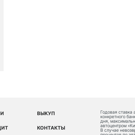
Годовая ставка 
ИИ
ВЫКУП
конкретного бан
дня, максимальн
автоцентром «Ки
ДИТ
КОНТАКТЫ
В случае невоз
процентов по ав