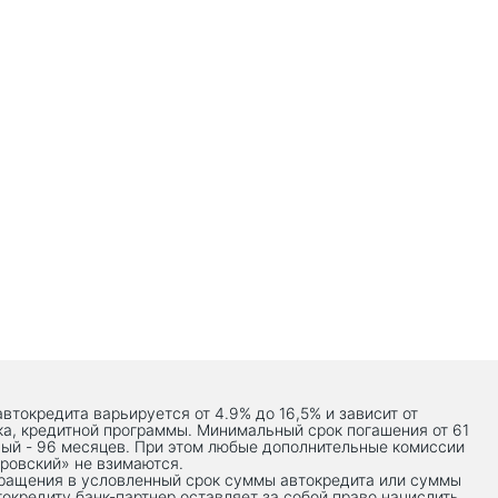
автокредита варьируется от 4.9% до 16,5% и зависит от
ка, кредитной программы. Минимальный срок погашения от 61
ый - 96 месяцев. При этом любые дополнительные комиссии
ровский» не взимаются.
вращения в условленный срок суммы автокредита или суммы
токредиту банк-партнер оставляет за собой право начислить