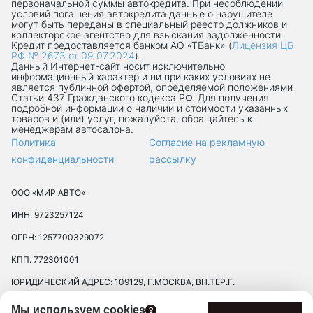
первоначальной суммы автокредита. При несоблюдении
условий погашения автокредита данные о нарушителе
могут быть переданы в специальный реестр должников и
коллекторское агентство для взыскания задолженности.
Кредит предоставляется банком АО «ТБанк» (
Лицензия ЦБ
РФ № 2673 от 09.07.2024
).
Данный Интернет-сaйт носит исключительно
информационный характер и ни при каких условиях не
является публичной офертой, определяемой положениями
Статьи 437 Гражданского кодекса РФ. Для получения
подробной информации о наличии и стоимости указанных
товаров и (или) услуг, пожалуйста, обращайтесь к
менеджерам автосалона.
Политика
Согласие на рекламную
конфиденциальности
рассылку
ООО «МИР АВТО»
ИНН: 9723257124
ОГРН: 1257700329072
КПП: 772301001
ЮРИДИЧЕСКИЙ АДРЕС: 109129, Г.МОСКВА, ВН.ТЕР.Г.
МУНИЦИПАЛЬНЫЙ ОКРУГ ТЕКСТИЛЬЩИКИ, УЛ 8-Я
Мы используем cookies