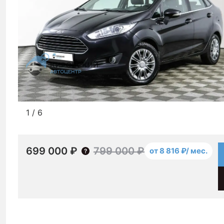
1
/
6
699 000 ₽
799 000 ₽
от 8 816 ₽/ мес.