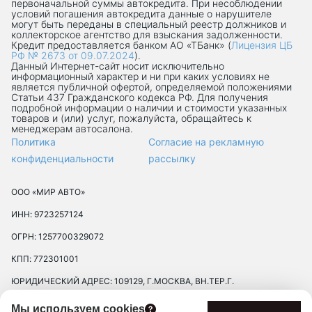
первоначальной суммы автокредита. При несоблюдении
условий погашения автокредита данные о нарушителе
могут быть переданы в специальный реестр должников и
коллекторское агентство для взыскания задолженности.
Кредит предоставляется банком АО «ТБанк» (
Лицензия ЦБ
РФ № 2673 от 09.07.2024
).
Данный Интернет-сaйт носит исключительно
информационный характер и ни при каких условиях не
является публичной офертой, определяемой положениями
Статьи 437 Гражданского кодекса РФ. Для получения
подробной информации о наличии и стоимости указанных
товаров и (или) услуг, пожалуйста, обращайтесь к
менеджерам автосалона.
Политика
Согласие на рекламную
конфиденциальности
рассылку
ООО «МИР АВТО»
ИНН: 9723257124
ОГРН: 1257700329072
КПП: 772301001
ЮРИДИЧЕСКИЙ АДРЕС: 109129, Г.МОСКВА, ВН.ТЕР.Г.
МУНИЦИПАЛЬНЫЙ ОКРУГ ТЕКСТИЛЬЩИКИ, УЛ 8-Я
Мы используем cookies