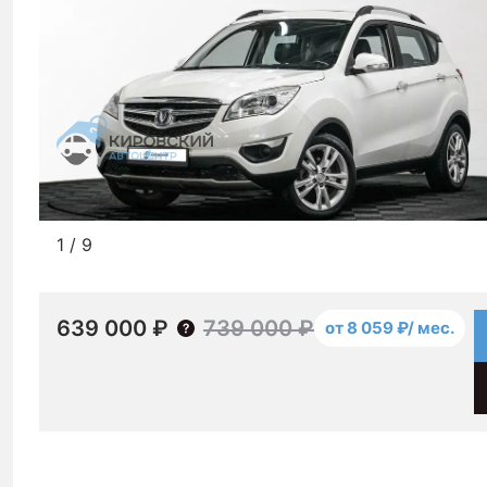
1
/
9
639 000 ₽
739 000 ₽
от 8 059 ₽/ мес.