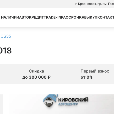
г. Красноярск, пр. им. Га
В НАЛИЧИИ
АВТОКРЕДИТ
TRADE-IN
РАССРОЧКА
ВЫКУП
КОНТАК
 CS35
018
Скидка
Первый взнос
до 300 000 ₽
от 0%