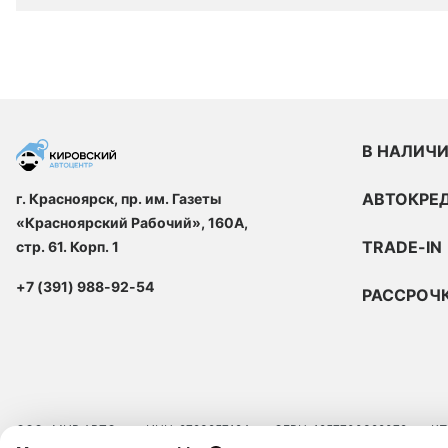
В НАЛИЧ
АВТОКРЕ
г. Красноярск, пр. им. Газеты
«Красноярский Рабочий», 160А,
TRADE-IN
стр. 61. Корп. 1
+7 (391) 988-92-54
РАССРОЧ
ООО «МИР АВТО»
ИНН: 9723257124
ОГРН: 1257700329072
КП