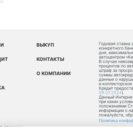
Годовая ставка 
ИИ
ВЫКУП
конкретного бан
дня, максимальн
автоцентром «Ки
ДИТ
КОНТАКТЫ
В случае невоз
процентов по ав
штраф за просро
О КОМПАНИИ
суммы автокред
данные о наруши
и коллекторское
КА
Кредит предоста
09.07.2024
).
Данный Интернет
при каких услов
положениями Ст
информации о на
пожалуйста, об
Политика конфи
П: 772301001