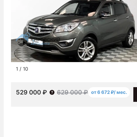
1
/
10
529 000 ₽
629 000 ₽
от 6 672 ₽/ мес.