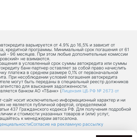
автокредита варьируется от 4.9% до 16,5% и зависит от
ка, кредитной программы. Минимальный срок погашения от 61
ый - 96 месяцев. При этом любые дополнительные комиссии
ровский» не взимаются.
вращения в условленный срок суммы автокредита или суммы
токредиту банк-партнер оставляет за собой право начислить
чку платежа в среднем размере 0,1% от первоначальной
ита. При несоблюдении условий погашения автокредита
теле могут быть переданы в специальный реестр должников
 агентство для взыскания задолженности.
вляется банком АО «ТБанк» (
Лицензия ЦБ РФ № 2673 от
-сaйт носит исключительно информационный характер и ни
иях не является публичной офертой, определяемой
атьи 437 Гражданского кодекса РФ. Для получения подробной
личии и стоимости указанных товаров и (или) услуг,
ращайтесь к менеджерам автосалона.
денциальности
Согласие на рекламную рассылку