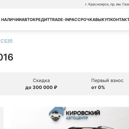
г. Красноярск, пр. им. Га
В НАЛИЧИИ
АВТОКРЕДИТ
TRADE-IN
РАССРОЧКА
ВЫКУП
КОНТАК
 CS35
016
Скидка
Первый взнос
до 300 000 ₽
от 0%