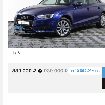
1
/
8
839 000 ₽
939 000 ₽
от 10 582 ₽/ мес.