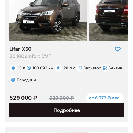
Lifan X60
2016
Comfort CVT
1.8 л
100 093 км.
128 л.с.
Вариатор
Бензин
Передний
529 000 ₽
629 000 ₽
от 6 672 ₽/мес.
Подробнее