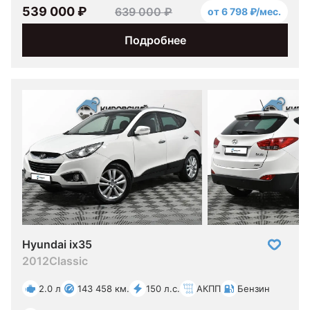
539 000 ₽
639 000 ₽
от 6 798 ₽/мес.
Подробнее
Hyundai ix35
2012
Classic
2.0 л
143 458 км.
150 л.с.
АКПП
Бензин