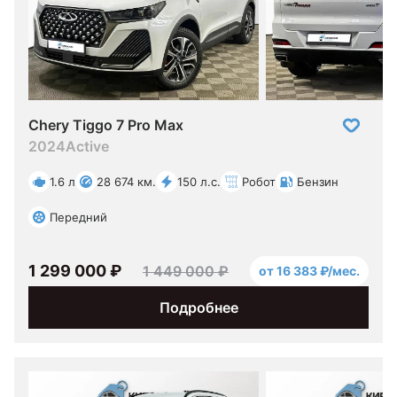
Chery Tiggo 7 Pro Max
2024
Active
1.6 л
28 674 км.
150 л.с.
Робот
Бензин
Передний
1 299 000 ₽
1 449 000 ₽
от 16 383 ₽/мес.
Подробнее