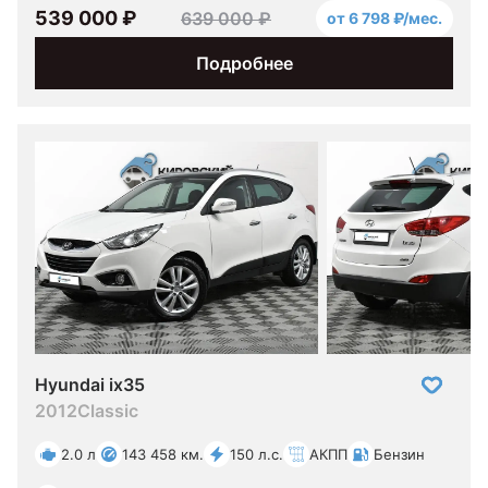
539 000 ₽
639 000 ₽
от 6 798 ₽/мес.
Подробнее
Hyundai ix35
2012
Classic
2.0 л
143 458 км.
150 л.с.
АКПП
Бензин