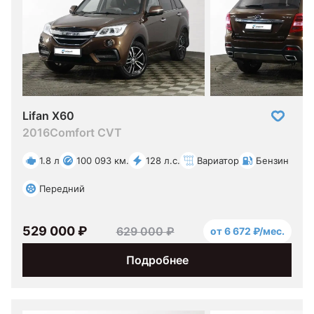
Lifan X60
2016
Comfort CVT
1.8 л
100 093 км.
128 л.с.
Вариатор
Бензин
Передний
529 000 ₽
629 000 ₽
от 6 672 ₽/мес.
Подробнее