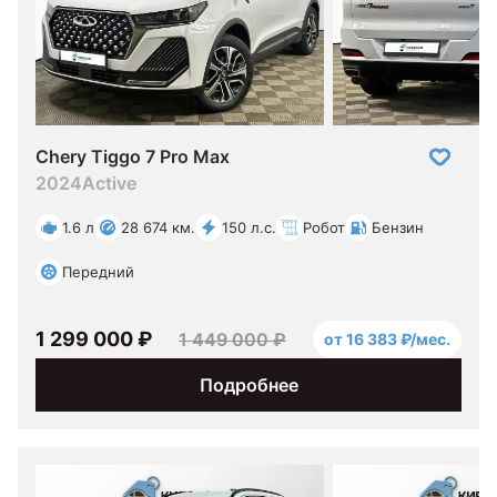
Chery Tiggo 7 Pro Max
2024
Active
1.6 л
28 674 км.
150 л.с.
Робот
Бензин
Передний
1 299 000 ₽
1 449 000 ₽
от 16 383 ₽/мес.
Подробнее