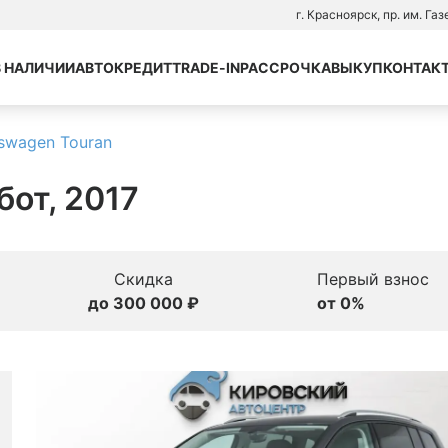
г. Красноярск, пр. им. Га
В НАЛИЧИИ
АВТОКРЕДИТ
TRADE-IN
РАССРОЧКА
ВЫКУП
КОНТАК
swagen Touran
бот, 2017
Скидка
Первый взнос
до 300 000 ₽
от 0%