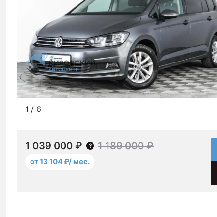
1
/
6
1 039 000 ₽
1 189 000 ₽
от 13 104 ₽/ мес.