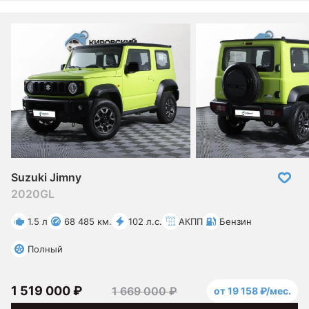
Suzuki Jimny
2020
GL
1.5 л
68 485 км.
102 л.с.
АКПП
Бензин
Полный
1 519 000 ₽
1 669 000 ₽
от 19 158 ₽/мес.