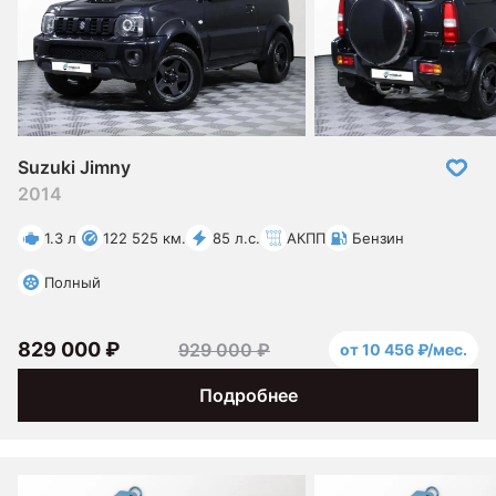
Suzuki Jimny
2014
1.3 л
122 525 км.
85 л.с.
АКПП
Бензин
Полный
829 000 ₽
929 000 ₽
от 10 456 ₽/мес.
Подробнее