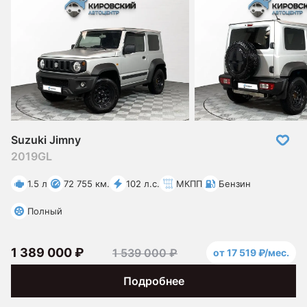
Suzuki Jimny
2019
GL
1.5 л
72 755 км.
102 л.с.
МКПП
Бензин
Полный
1 389 000 ₽
1 539 000 ₽
от 17 519 ₽/мес.
Подробнее