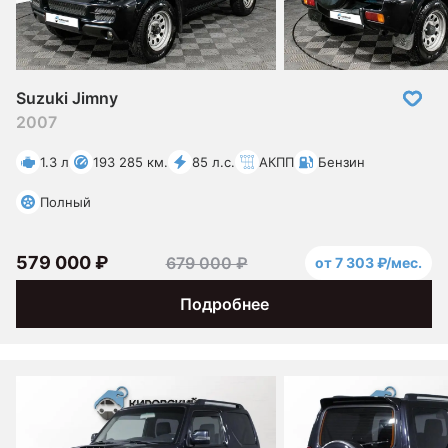
Suzuki Jimny
2007
1.3 л
193 285 км.
85 л.с.
АКПП
Бензин
Полный
579 000 ₽
679 000 ₽
от 7 303 ₽/мес.
Подробнее