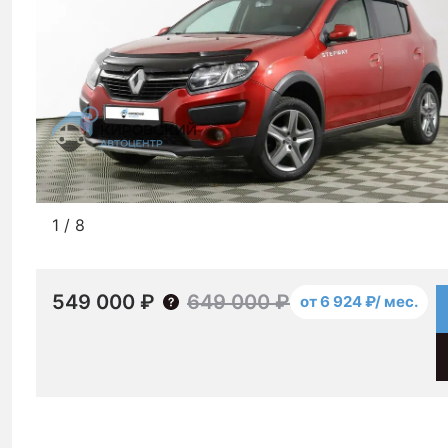
1
/
8
549 000 ₽
649 000 ₽
от 6 924 ₽/ мес.