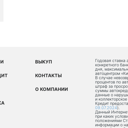
Годовая ставка 
ИИ
ВЫКУП
конкретного бан
дня, максимальн
автоцентром «Ки
ДИТ
КОНТАКТЫ
В случае невоз
процентов по ав
штраф за просро
О КОМПАНИИ
суммы автокред
данные о наруши
и коллекторское
КА
Кредит предоста
09.07.2024
).
Данный Интернет
при каких услов
положениями Ст
информации о на