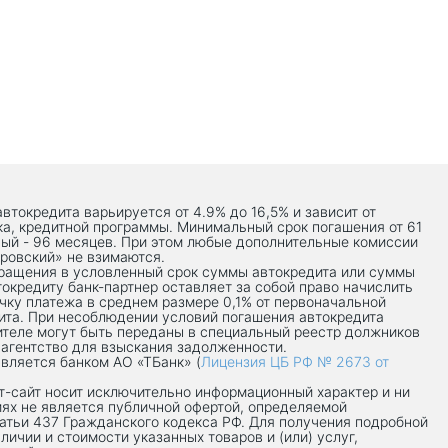
автокредита варьируется от 4.9% до 16,5% и зависит от
ка, кредитной программы. Минимальный срок погашения от 61
ый - 96 месяцев. При этом любые дополнительные комиссии
ровский» не взимаются.
вращения в условленный срок суммы автокредита или суммы
токредиту банк-партнер оставляет за собой право начислить
чку платежа в среднем размере 0,1% от первоначальной
ита. При несоблюдении условий погашения автокредита
теле могут быть переданы в специальный реестр должников
 агентство для взыскания задолженности.
вляется банком АО «ТБанк» (
Лицензия ЦБ РФ № 2673 от
-сaйт носит исключительно информационный характер и ни
иях не является публичной офертой, определяемой
атьи 437 Гражданского кодекса РФ. Для получения подробной
личии и стоимости указанных товаров и (или) услуг,