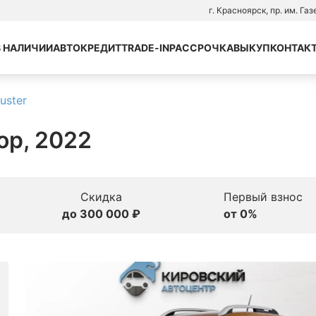
г. Красноярск, пр. им. Га
В НАЛИЧИИ
АВТОКРЕДИТ
TRADE-IN
РАССРОЧКА
ВЫКУП
КОНТАК
uster
тор, 2022
Скидка
Первый взнос
до 300 000 ₽
от 0%