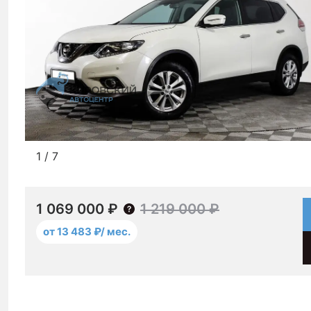
1
/
7
1 069 000 ₽
1 219 000 ₽
от 13 483 ₽/ мес.