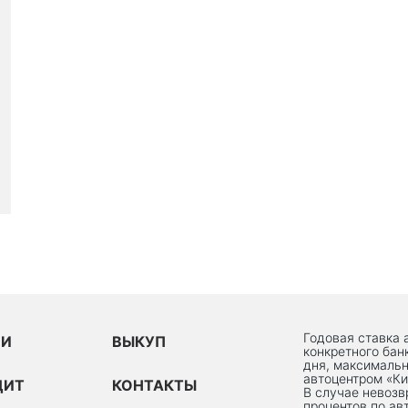
Годовая ставка 
ИИ
ВЫКУП
конкретного бан
дня, максимальн
автоцентром «Ки
ДИТ
КОНТАКТЫ
В случае невоз
процентов по ав