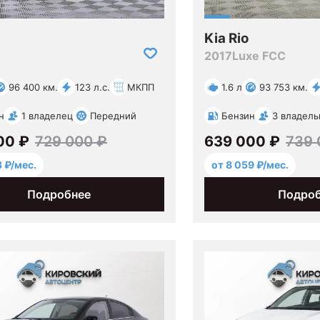
Kia Rio
2017
Luxe FCC
96 400 км.
123 л.с.
МКПП
1.6 л
93 753 км.
н
1 владелец
Передний
Бензин
3 владель
00 ₽
729 000 ₽
639 000 ₽
739 
3 ₽/мес.
от 8 059 ₽/мес.
Подробнее
Подро