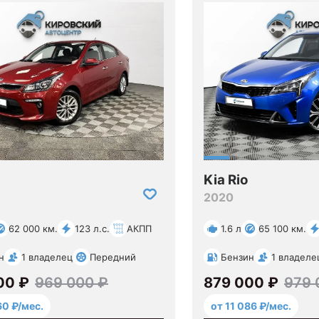
Kia Rio
2020
62 000 км.
123 л.с.
АКПП
1.6 л
65 100 км.
н
1 владелец
Передний
Бензин
1 владеле
00 ₽
969 000 ₽
879 000 ₽
979 
60 ₽/мес.
от 11 086 ₽/мес.