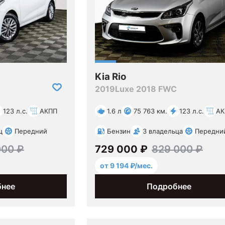
Kia Rio
2019
Luxe 2018 FWC
123 л.с.
АКПП
1.6 л
75 763 км.
123 л.с.
АК
ц
Передний
Бензин
3 владельца
Передни
000 ₽
729 000 ₽
829 000 ₽
от 9 194 ₽/мес.
бнее
Подробнее