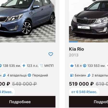
Kia Rio
2013
138 535 км.
123 л.с.
МКПП
1.6 л
133 553 км.
н
4 владельца
Передний
Бензин
2 владель
00 ₽
549 000 ₽
519 000 ₽
619 
4 ₽/мес.
от 6 546 ₽/мес.
Подробнее
Подро