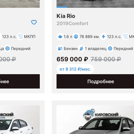
Kia Rio
2019
Comfort
123 л.с.
МКПП
1.6 л
78 889 км.
123 л.с.
М
ца
Передний
Бензин
1 владелец
Передний
000 ₽
659 000 ₽
759 000 ₽
от 8 312 ₽/мес.
бнее
Подробнее