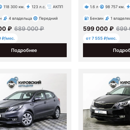
118 300 км.
123 л.с.
АКПП
1.6 л
98 757 км.
н
4 владельца
Передний
Бензин
1 владеле
00 ₽
689 000 ₽
599 000 ₽
699 
9 ₽/мес.
от 7 555 ₽/мес.
Подробнее
Подро