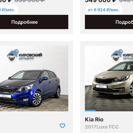
8 ₽/мес.
от 6 924 ₽/мес.
Подробнее
Подро
Kia Rio
2017
Luxe FCC