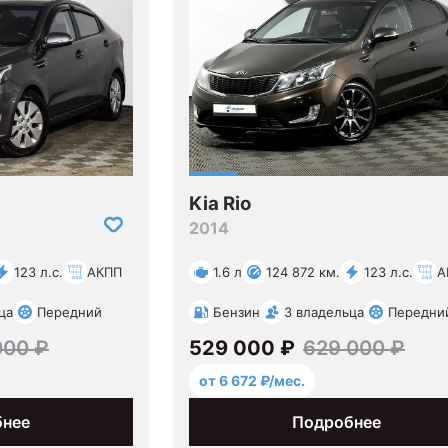
Kia Rio
2014
123 л.с.
АКПП
1.6 л
124 872 км.
123 л.с.
А
ца
Передний
Бензин
3 владельца
Передни
000 ₽
529 000 ₽
629 000 ₽
от 6 672 ₽/мес.
бнее
Подробнее