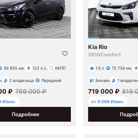
Kia Rio
2019
Comfort
99 855 км.
123 л.с.
АКПП
1.6 л
72 734 км.
н
2 владельца
Передний
Бензин
1 владеле
00 ₽
769 000 ₽
719 000 ₽
819 
8 ₽/мес.
от 9 068 ₽/мес.
Подробнее
Подро