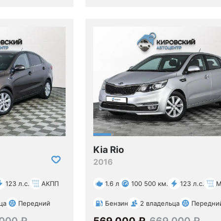
Kia Rio
2016
123 л.с.
АКПП
1.6 л
100 500 км.
123 л.с.
М
ца
Передний
Бензин
2 владельца
Передни
000 ₽
569 000 ₽
669 000 ₽