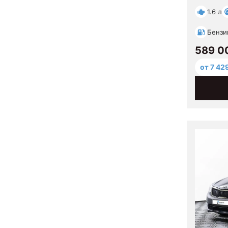
1.6 л
Бензи
589 0
от 7 42