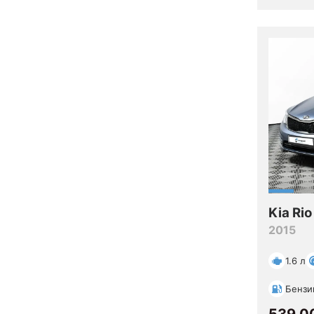
Kia Rio
2015
1.6 л
Бензи
539 0