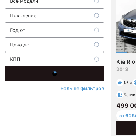
Все модели
Поколение
Год от
Цена до
КПП
Kia Rio
2013
1.6 л
Больше фильтров
Бензи
499 0
от 6 29