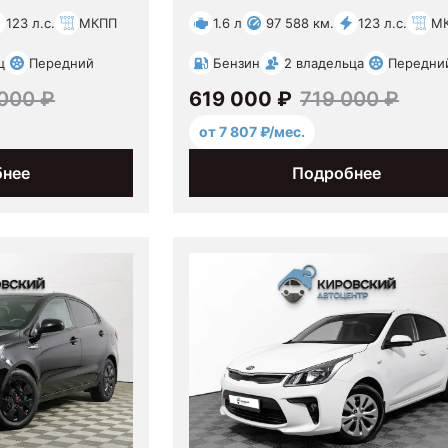
123 л.с.
МКПП
1.6 л
97 588 км.
123 л.с.
М
ц
Передний
Бензин
2 владельца
Передни
000 ₽
619 000 ₽
719 000 ₽
от 7 807 ₽/мес.
бнее
Подробнее