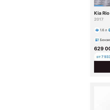
Kia Rio
2017
1.6 л
Бензи
629 0
от 7 93