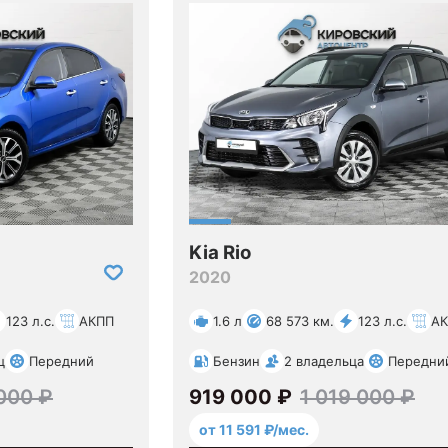
Kia Rio
2020
123 л.с.
АКПП
1.6 л
68 573 км.
123 л.с.
А
ц
Передний
Бензин
2 владельца
Передни
000 ₽
919 000 ₽
1 019 000 ₽
от 11 591 ₽/мес.