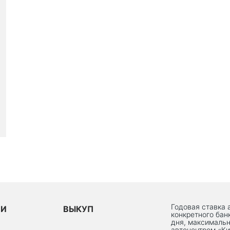
Годовая ставка 
ИИ
ВЫКУП
конкретного бан
дня, максимальн
автоцентром «Ки