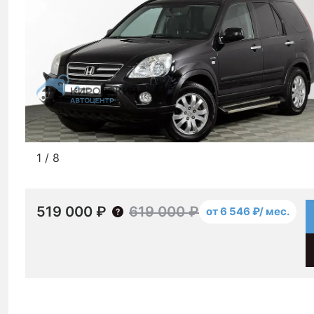
1
/
8
519 000 ₽
619 000 ₽
от 6 546 ₽/ мес.