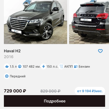
Haval H2
2016
1.5 л
107 482 км.
150 л.с.
АКПП
Бензин
Передний
729 000 ₽
829 000 ₽
от 9 194 ₽/мес.
Подробнее