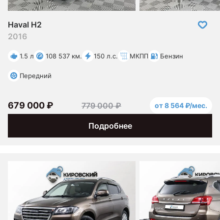
Haval H2
2016
1.5 л
108 537 км.
150 л.с.
МКПП
Бензин
Передний
679 000 ₽
779 000 ₽
от 8 564 ₽/мес.
Подробнее