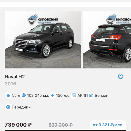
Haval H2
2016
1.5 л
102 045 км.
150 л.с.
АКПП
Бензин
Передний
739 000 ₽
839 000 ₽
от 9 321 ₽/мес.