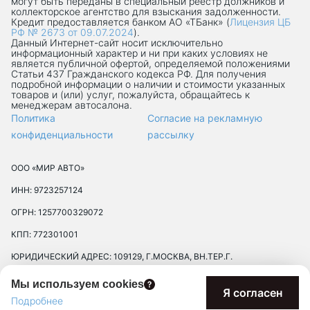
могут быть переданы в специальный реестр должников и
коллекторское агентство для взыскания задолженности.
Кредит предоставляется банком АО «ТБанк» (
Лицензия ЦБ
РФ № 2673 от 09.07.2024
).
Данный Интернет-сaйт носит исключительно
информационный характер и ни при каких условиях не
является публичной офертой, определяемой положениями
Статьи 437 Гражданского кодекса РФ. Для получения
подробной информации о наличии и стоимости указанных
товаров и (или) услуг, пожалуйста, обращайтесь к
менеджерам автосалона.
Политика
Согласие на рекламную
конфиденциальности
рассылку
ООО «МИР АВТО»
ИНН: 9723257124
ОГРН: 1257700329072
КПП: 772301001
ЮРИДИЧЕСКИЙ АДРЕС: 109129, Г.МОСКВА, ВН.ТЕР.Г.
МУНИЦИПАЛЬНЫЙ ОКРУГ ТЕКСТИЛЬЩИКИ, УЛ 8-Я
Мы используем cookies
ТЕКСТИЛЬЩИКОВ, Д. 13, К. 2, ПОМЕЩ. 17/8П
Я согласен
Подробнее