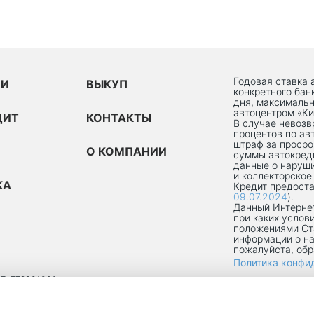
Годовая ставка 
ИИ
ВЫКУП
конкретного бан
дня, максимальн
автоцентром «Ки
ДИТ
КОНТАКТЫ
В случае невоз
процентов по ав
штраф за просро
О КОМПАНИИ
суммы автокред
данные о наруши
и коллекторское
КА
Кредит предоста
09.07.2024
).
Данный Интернет
при каких услов
положениями Ст
информации о на
пожалуйста, об
Политика конфи
П: 772301001
ОКРУГ ТЕКСТИЛЬЩИКИ, УЛ 8-Я ТЕКСТИЛЬЩИКОВ, Д. 13, К. 2, ПОМЕЩ. 1