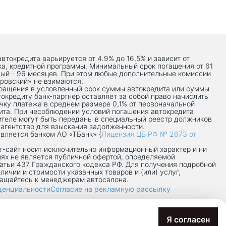
автокредита варьируется от 4.9% до 16,5% и зависит от
ка, кредитной программы. Минимальный срок погашения от 61
ый - 96 месяцев. При этом любые дополнительные комиссии
ровский» не взимаются.
вращения в условленный срок суммы автокредита или суммы
токредиту банк-партнер оставляет за собой право начислить
чку платежа в среднем размере 0,1% от первоначальной
ита. При несоблюдении условий погашения автокредита
теле могут быть переданы в специальный реестр должников
 агентство для взыскания задолженности.
вляется банком АО «ТБанк» (
Лицензия ЦБ РФ № 2673 от
-сaйт носит исключительно информационный характер и ни
иях не является публичной офертой, определяемой
атьи 437 Гражданского кодекса РФ. Для получения подробной
личии и стоимости указанных товаров и (или) услуг,
ращайтесь к менеджерам автосалона.
денциальности
Согласие на рекламную рассылку
7/8П
Я согласен