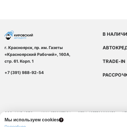
В НАЛИЧ
АВТОКРЕ
г. Красноярск, пр. им. Газеты
«Красноярский Рабочий», 160А,
TRADE-IN
стр. 61. Корп. 1
+7 (391) 988-92-54
РАССРОЧ
ООО «МИР АВТО»
ИНН: 9723257124
ОГРН: 1257700329072
КП
Мы используем cookies
ЮРИДИЧЕСКИЙ АДРЕС: 109129, Г.МОСКВА, ВН.ТЕР.Г. МУНИЦИПАЛЬНЫЙ 
Подробнее