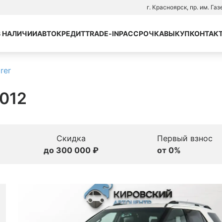
г. Красноярск, пр. им. Га
В НАЛИЧИИ
АВТОКРЕДИТ
TRADE-IN
РАССРОЧКА
ВЫКУП
КОНТАК
rer
2012
Скидка
Первый взнос
до 300 000 ₽
от 0%