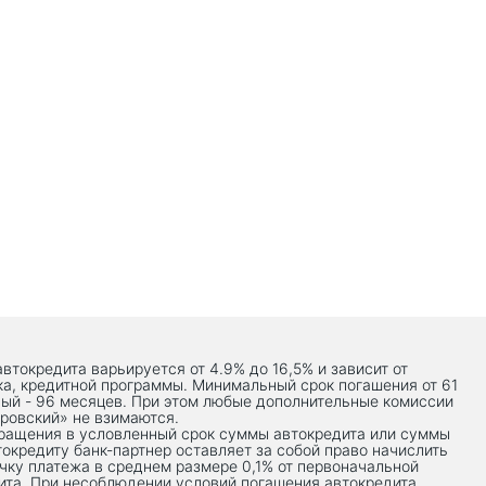
автокредита варьируется от 4.9% до 16,5% и зависит от
ка, кредитной программы. Минимальный срок погашения от 61
ый - 96 месяцев. При этом любые дополнительные комиссии
ровский» не взимаются.
вращения в условленный срок суммы автокредита или суммы
токредиту банк-партнер оставляет за собой право начислить
чку платежа в среднем размере 0,1% от первоначальной
ита. При несоблюдении условий погашения автокредита