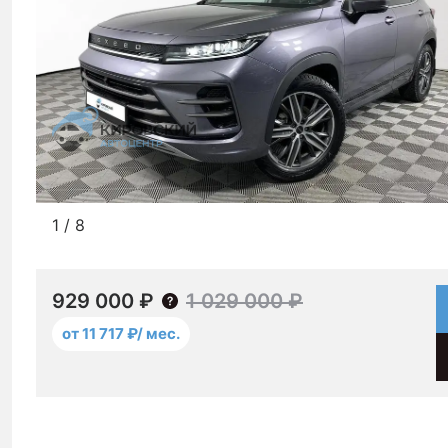
1
/
8
929 000 ₽
1 029 000 ₽
от 11 717 ₽/ мес.