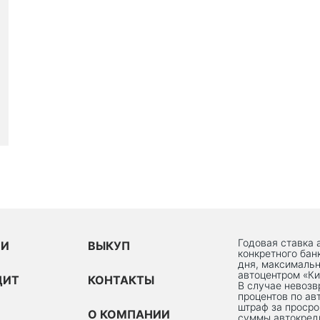
Годовая ставка 
ИИ
ВЫКУП
конкретного бан
дня, максимальн
автоцентром «Ки
ДИТ
КОНТАКТЫ
В случае невоз
процентов по ав
штраф за просро
О КОМПАНИИ
суммы автокред